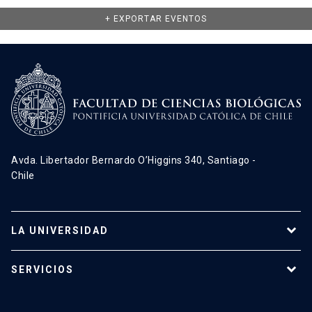
+ EXPORTAR EVENTOS
Avda. Libertador Bernardo O’Higgins 340, Santiago -
Chile
LA UNIVERSIDAD
Programas de estudio
SERVICIOS
Investigación
Red Salud UC
Extensión