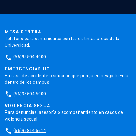
Validación de Certificados
La Universidad
Pago de Matrículas
Código de Honor
Pago de Créditos
UC Transparente
Trabaja en la UC
Admisión
MESA CENTRAL
Teléfono para comunicarse con las distintas áreas de la
Universidad.
phone
(56)95504 4000
EMERGENCIAS UC
En caso de accidente o situacón que ponga en riesgo tu vida
dentro de los campus
phone
(56)95504 5000
VIOLENCIA SEXUAL
Para denuncias, asesoría o acompañamiento en casos de
violencia sexual
phone
(56)95814 5614