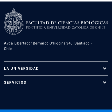
Avda. Libertador Bernardo O’Higgins 340, Santiago -
Chile
LA UNIVERSIDAD
Programas de estudio
SERVICIOS
Investigación
Red Salud UC
Extensión
Validación de Certificados
La Universidad
Pago de Matrículas
Código de Honor