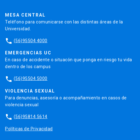
Pago de Créditos
UC Transparente
Trabaja en la UC
Admisión
MESA CENTRAL
Teléfono para comunicarse con las distintas áreas de la
Universidad.
phone
(56)95504 4000
EMERGENCIAS UC
En caso de accidente o situacón que ponga en riesgo tu vida
dentro de los campus
phone
(56)95504 5000
VIOLENCIA SEXUAL
Para denuncias, asesoría o acompañamiento en casos de
violencia sexual
phone
(56)95814 5614
Políticas de Privacidad