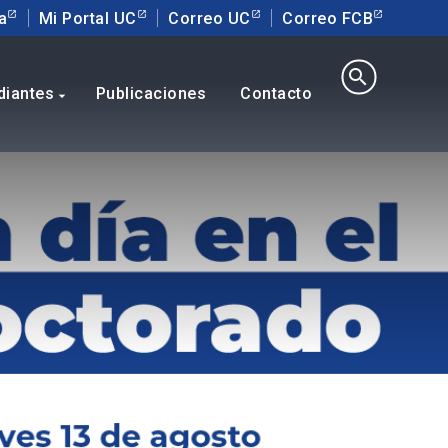
a
Mi Portal UC
Correo UC
Correo FCB
search
diantes
Publicaciones
Contacto
arrow_drop_down