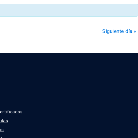
de
Evento
Siguiente día
»
ertificados
ulas
os