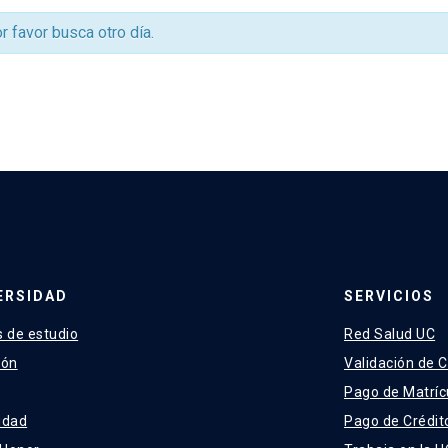
or favor busca otro día.
ERSIDAD
SERVICIOS
 de estudio
Red Salud UC
ión
Validación de C
Pago de Matríc
idad
Pago de Crédit