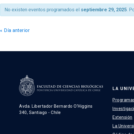
de
No existen eventos programados el
septiembre 29, 2025
. P
vistas
de
«
Día anterior
Eventos
LA UNIV
Programas
Avda. Libertador Bernardo O’Higgins
Investigac
340, Santiago - Chile
Extensión
La Univers