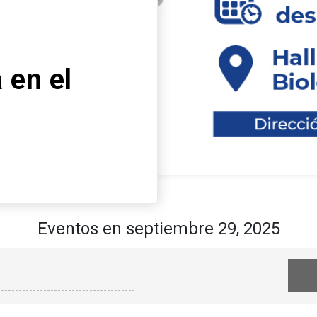
Descubre el nuevo 
la FCB: “Mecanismo
neurodegeneración 
enfoques terapéutic
Leer más
arrow_forward
Eventos en septiembre 29, 2025