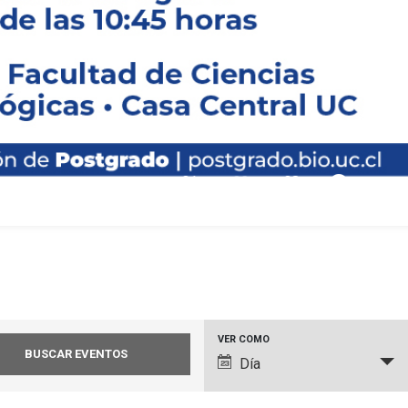
curso de
s de la
y
os”
pause_circle_filled
01
02
03
Navegación
VER COMO
Día
de
vistas