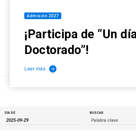
Búsqueda
Búsqueda
DÍA DE
BUSCAR
de
y
Eventos
navegació