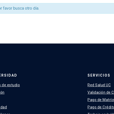
or favor busca otro día.
ERSIDAD
SERVICIOS
 de estudio
Red Salud UC
ión
Validación de C
Pago de Matríc
idad
Pago de Crédit