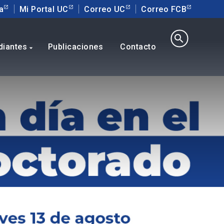
a
Mi Portal UC
Correo UC
Correo FCB
search
diantes
Publicaciones
Contacto
arrow_drop_down
continua