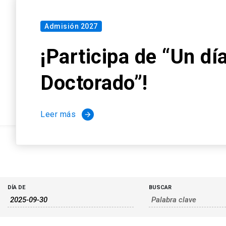
Búsqueda
Búsqueda
DÍA DE
BUSCAR
de
y
Eventos
navegació