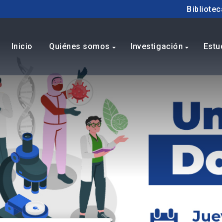
Bibliotec
Inicio
Quiénes somos
Investigación
Estu
arrow_drop_down
arrow_drop_down
Educacion 