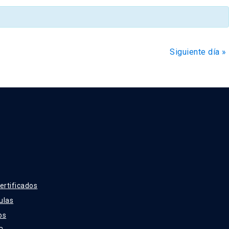
de
Evento
Siguiente día
»
ertificados
ulas
os