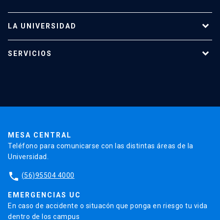
LA UNIVERSIDAD
Programas de estudio
SERVICIOS
Investigación
Red Salud UC
Extensión
Validación de Certificados
La Universidad
Pago de Matrículas
Código de Honor
Pago de Créditos
UC Transparente
Trabaja en la UC
Admisión
MESA CENTRAL
Teléfono para comunicarse con las distintas áreas de la
Universidad.
phone
(56)95504 4000
EMERGENCIAS UC
En caso de accidente o situacón que ponga en riesgo tu vida
dentro de los campus