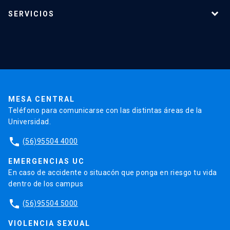
Programas de estudio
SERVICIOS
Investigación
Red Salud UC
Extensión
Validación de Certificados
La Universidad
Pago de Matrículas
Código de Honor
Pago de Créditos
UC Transparente
Trabaja en la UC
Admisión
MESA CENTRAL
Teléfono para comunicarse con las distintas áreas de la
Universidad.
phone
(56)95504 4000
EMERGENCIAS UC
En caso de accidente o situacón que ponga en riesgo tu vida
dentro de los campus
phone
(56)95504 5000
VIOLENCIA SEXUAL