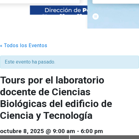
pause_circle_filled
01
02
03
keyboard_arrow_down
Académicos
Grupos de Investigación
Estudiantes
Consejo de Facultad
Institutos y Centros
Pregrado
Publicaciones
« Todos los Eventos
Secretaría Académica
FCB en el Territorio
Postgrado
Contacto
Este evento ha pasado.
Documentos FCB
Redes Internacionales
Centro de Estudiantes
Tours por el laboratorio
docente de Ciencias
Biológicas del edificio de
Ciencia y Tecnología
octubre 8, 2025 @ 9:00 am
-
6:00 pm