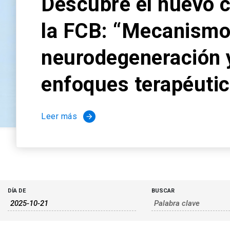
Descubre el nuevo 
la FCB: “Mecanismo
neurodegeneración 
enfoques terapéuti
Leer más
arrow_forward
Búsqueda
Búsqueda
DÍA DE
BUSCAR
de
y
Eventos
navegació