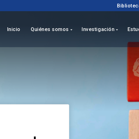
Bibliotec
Inicio
Quiénes somos
Investigación
Estu
arrow_drop_down
arrow_drop_down