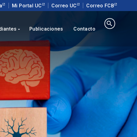
a
Mi Portal UC
Correo UC
Correo FCB
search
diantes
Publicaciones
Contacto
arrow_drop_down