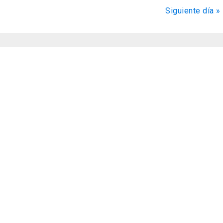
de
Siguiente día
»
Evento