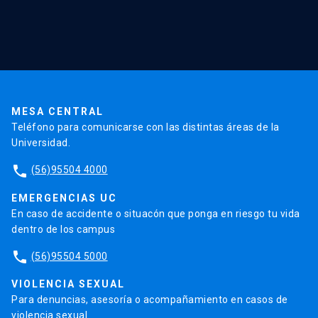
Investigación
Red Salud UC
Extensión
Validación de Certificados
La Universidad
Pago de Matrículas
Código de Honor
Pago de Créditos
UC Transparente
Trabaja en la UC
Admisión
MESA CENTRAL
Teléfono para comunicarse con las distintas áreas de la
Universidad.
phone
(56)95504 4000
EMERGENCIAS UC
En caso de accidente o situacón que ponga en riesgo tu vida
dentro de los campus
phone
(56)95504 5000
VIOLENCIA SEXUAL
Para denuncias, asesoría o acompañamiento en casos de
violencia sexual