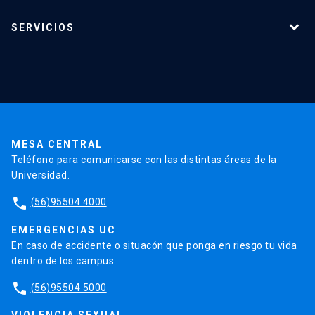
Programas de estudio
SERVICIOS
Investigación
Red Salud UC
Extensión
Validación de Certificados
La Universidad
Pago de Matrículas
Código de Honor
Pago de Créditos
UC Transparente
Trabaja en la UC
Admisión
MESA CENTRAL
Teléfono para comunicarse con las distintas áreas de la
Universidad.
phone
(56)95504 4000
EMERGENCIAS UC
En caso de accidente o situacón que ponga en riesgo tu vida
dentro de los campus
phone
(56)95504 5000