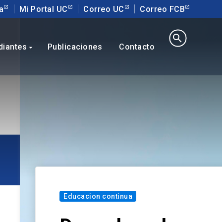
a
Mi Portal UC
Correo UC
Correo FCB
search
diantes
Publicaciones
Contacto
arrow_drop_down