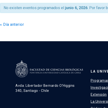
de
No existen eventos programados el
junio 6, 2026
. Por favor 
vistas
de
«
Día anterior
Eventos
LA UNIV
Programas
Avda. Libertador Bernardo O’Higgins
Investigac
340, Santiago - Chile
Extensión
La Univers