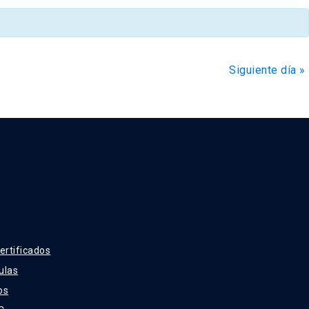
de
Evento
Siguiente día
»
ertificados
ulas
os