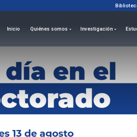
Bibliotec
Inicio
Quiénes somos
Investigación
Estu
arrow_drop_down
arrow_drop_down