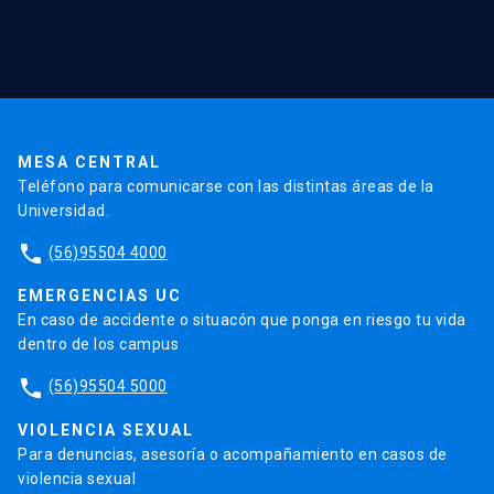
Red Salud UC
Extensión
Validación de Certificados
La Universidad
Pago de Matrículas
Código de Honor
Pago de Créditos
UC Transparente
Trabaja en la UC
Admisión
MESA CENTRAL
Teléfono para comunicarse con las distintas áreas de la
Universidad.
phone
(56)95504 4000
EMERGENCIAS UC
En caso de accidente o situacón que ponga en riesgo tu vida
dentro de los campus
phone
(56)95504 5000
VIOLENCIA SEXUAL
Para denuncias, asesoría o acompañamiento en casos de
violencia sexual