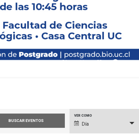
 curso de
os de la
n y
icos”
pause_circle_filled
01
02
03
Navegación
VER COMO
Día
de
vistas