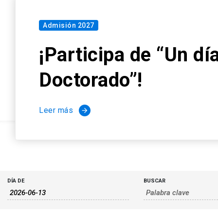
Búsqueda
Búsqueda
DÍA DE
BUSCAR
de
y
Eventos
navegació