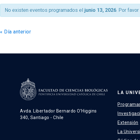
de
No existen eventos programados el
junio 13, 2026
. Por favor
vistas
de
«
Día anterior
Eventos
LA UNIV
Programas
Avda. Libertador Bernardo O’Higgins
Investigac
340, Santiago - Chile
Extensión
La Univers