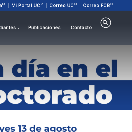
a
Mi Portal UC
Correo UC
Correo FCB
search
diantes
Publicaciones
Contacto
arrow_drop_down