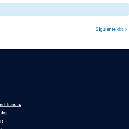
de
Evento
Siguiente día
»
ertificados
ulas
os