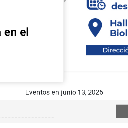
Descubre el nuevo
la FCB: “Mecanism
neurodegeneració
enfoques terapéut
Leer más
arrow_forward
Eventos en junio 13, 2026