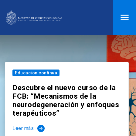
ACCESOS DIRECTOS
Biblioteca
launch
Donaciones
launch
Mi portal UC
launch
Correo
launch
Educacion continua
search
Descubre el nuevo curso de la
FCB: “Mecanismos de la
Inicio
neurodegeneración y enfoques
terapéuticos”
keyboard_arrow_down
Quiénes somos
Leer más
arrow_forward
keyboard_arrow_down
Direcciones
Investigación