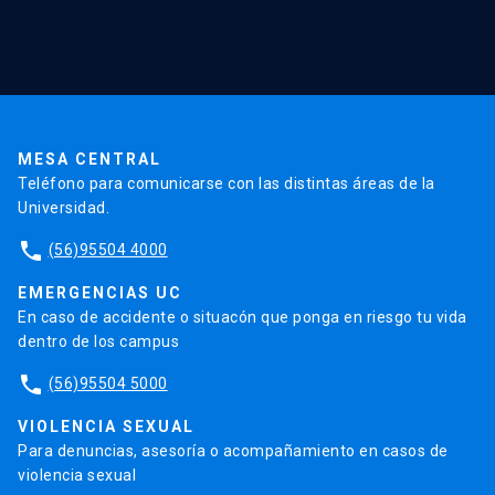
Red Salud UC
Extensión
Validación de Certificados
La Universidad
Pago de Matrículas
Código de Honor
Pago de Créditos
UC Transparente
Trabaja en la UC
Admisión
MESA CENTRAL
Teléfono para comunicarse con las distintas áreas de la
Universidad.
phone
(56)95504 4000
EMERGENCIAS UC
En caso de accidente o situacón que ponga en riesgo tu vida
dentro de los campus
phone
(56)95504 5000
VIOLENCIA SEXUAL
Para denuncias, asesoría o acompañamiento en casos de
violencia sexual