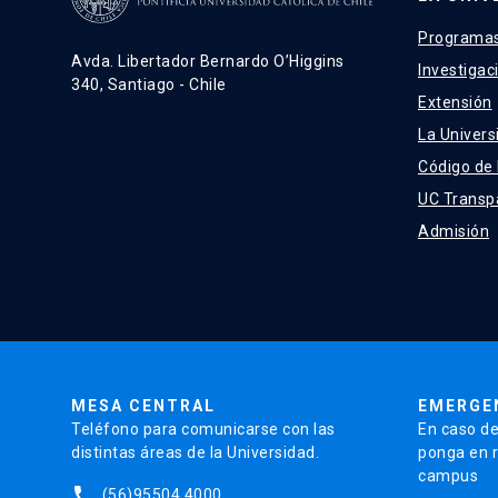
Programas
Avda. Libertador Bernardo O’Higgins
Investigac
340, Santiago - Chile
Extensión
La Univers
Código de
UC Transp
Admisión
MESA CENTRAL
EMERGE
Teléfono para comunicarse con las
En caso de
distintas áreas de la Universidad.
ponga en r
campus
phone
(56)95504 4000