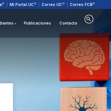
a
Mi Portal UC
Correo UC
Correo FCB
search
diantes
Publicaciones
Contacto
arrow_drop_down