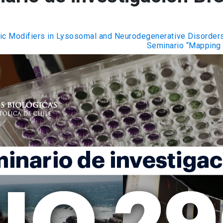
ic Modifiers in Lysosomal and Neurodegenerative Disorder
Seminario “Mapping 