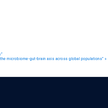
s”
the microbiome-gut-brain axis across global populations”
»