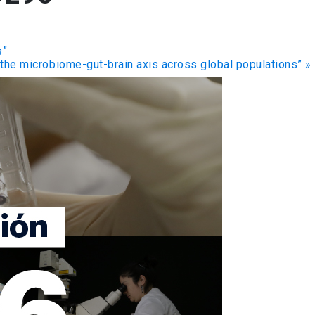
s”
the microbiome-gut-brain axis across global populations”
»