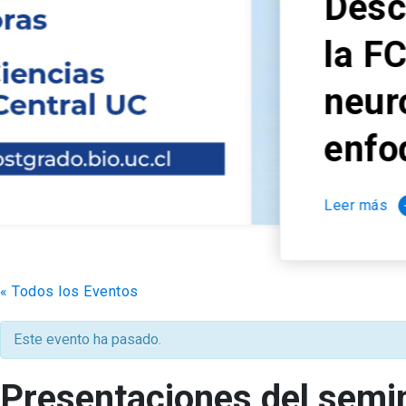
Descubre el nuevo 
la FCB: “Mecanismo
neurodegeneración 
enfoques terapéuti
Leer más
arrow_forward
« Todos los Eventos
Este evento ha pasado.
Presentaciones del semi