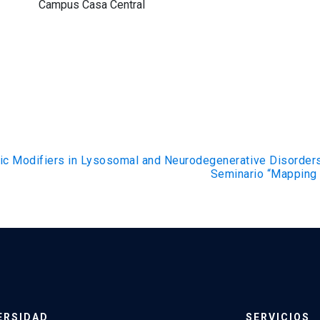
Campus Casa Central
ic Modifiers in Lysosomal and Neurodegenerative Disorder
Seminario “Mapping 
ERSIDAD
SERVICIOS