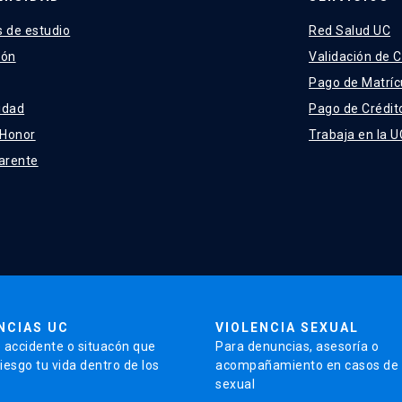
 de estudio
Red Salud UC
ión
Validación de C
Pago de Matríc
idad
Pago de Crédit
 Honor
Trabaja en la U
arente
NCIAS UC
VIOLENCIA SEXUAL
 accidente o situacón que
Para denuncias, asesoría o
iesgo tu vida dentro de los
acompañamiento en casos de v
sexual