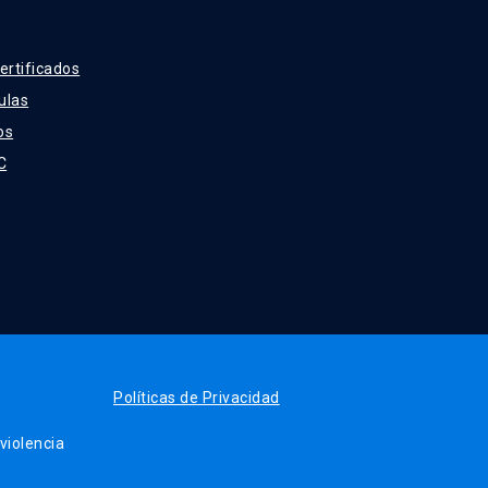
ertificados
ulas
os
C
Políticas de Privacidad
iolencia