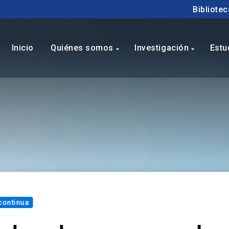
Bibliotec
Inicio
Quiénes somos
Investigación
Estu
arrow_drop_down
arrow_drop_down