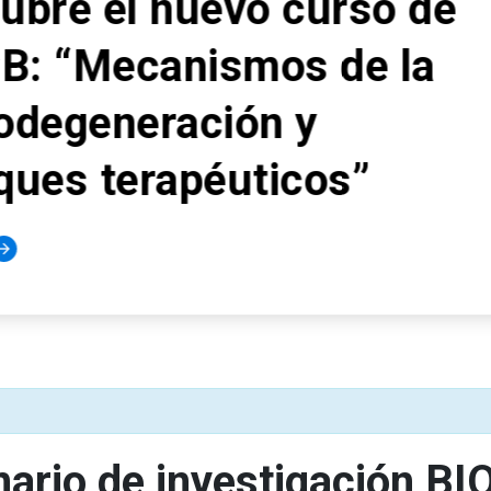
curso de
s de la
y
cos”
nario de investigación B