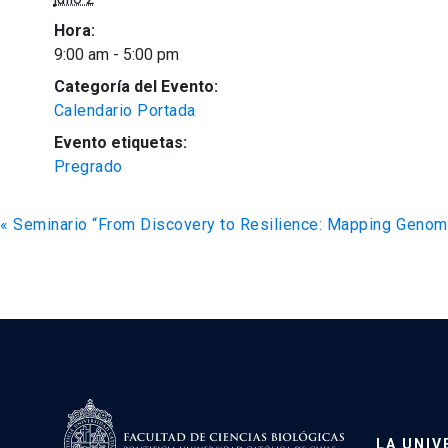
Hora:
9:00 am - 5:00 pm
Categoría del Evento:
Calendario Portada
Evento etiquetas:
Pregrado
«
Seminario “From Discovery to Resilience: Mapping Genom
LA UNIV