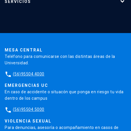
SERVICIOS
Investigación
Red Salud UC
Extensión
Validación de Certificados
La Universidad
Pago de Matrículas
Código de Honor
Pago de Créditos
UC Transparente
Trabaja en la UC
Admisión
MESA CENTRAL
Teléfono para comunicarse con las distintas áreas de la
Universidad.
phone
(56)95504 4000
EMERGENCIAS UC
En caso de accidente o situacón que ponga en riesgo tu vida
dentro de los campus
phone
(56)95504 5000
VIOLENCIA SEXUAL
Para denuncias, asesoría o acompañamiento en casos de