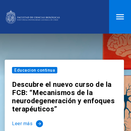
ACCESOS DIRECTOS
Biblioteca
launch
Donaciones
launch
Mi portal UC
launch
Correo
launch
Educacion continua
search
Descubre el nuevo curso de la
FCB: “Mecanismos de la
Inicio
neurodegeneración y enfoques
terapéuticos”
keyboard_arrow_down
Quiénes somos
Leer más
arrow_forward
keyboard_arrow_down
Direcciones
Investigación