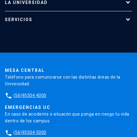
LA UNIVERSIDAD
Programas de estudio
SERVICIOS
Investigación
Red Salud UC
Extensión
Validación de Certificados
La Universidad
Pago de Matrículas
Código de Honor
Pago de Créditos
UC Transparente
Trabaja en la UC
Admisión
MESA CENTRAL
Teléfono para comunicarse con las distintas áreas de la
Universidad.
phone
(56)95504 4000
EMERGENCIAS UC
En caso de accidente o situacón que ponga en riesgo tu vida
dentro de los campus
phone
(56)95504 5000