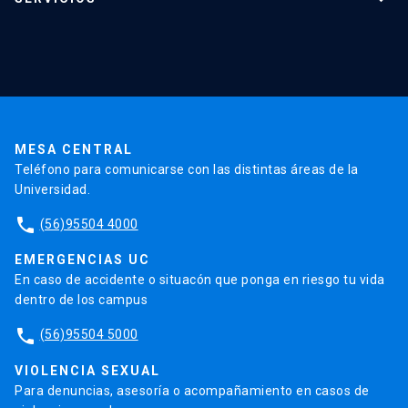
Investigación
Red Salud UC
Extensión
Validación de Certificados
La Universidad
Pago de Matrículas
Código de Honor
Pago de Créditos
UC Transparente
Trabaja en la UC
Admisión
MESA CENTRAL
Teléfono para comunicarse con las distintas áreas de la
Universidad.
phone
(56)95504 4000
EMERGENCIAS UC
En caso de accidente o situacón que ponga en riesgo tu vida
dentro de los campus
phone
(56)95504 5000
VIOLENCIA SEXUAL
Para denuncias, asesoría o acompañamiento en casos de