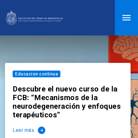
ACCESOS DIRECTOS
Biblioteca
launch
Donaciones
launch
Mi portal UC
launch
Correo
launch
Educacion continua
search
Descubre el nuevo curso de la
FCB: “Mecanismos de la
Inicio
neurodegeneración y enfoques
terapéuticos”
keyboard_arrow_down
Quiénes somos
Leer más
arrow_forward
keyboard_arrow_down
Direcciones
Investigación