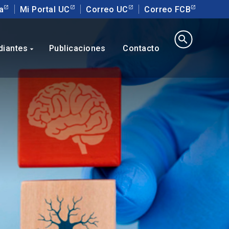
a
Mi Portal UC
Correo UC
Correo FCB
search
diantes
Publicaciones
Contacto
arrow_drop_down