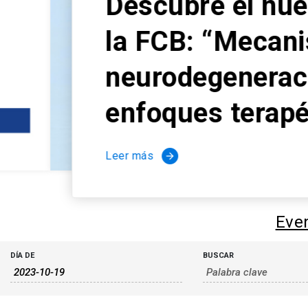
Descubre el nuevo 
la FCB: “Mecanismo
neurodegeneración 
enfoques terapéuti
Leer más
arrow_forward
Even
Búsqueda
Búsqueda
DÍA DE
BUSCAR
de
y
Eventos
navegació