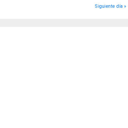
de
Siguiente día
»
Evento