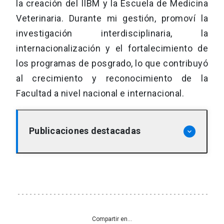
la creación del IIBM y la Escuela de Medicina
Veterinaria. Durante mi gestión, promoví la
investigación interdisciplinaria, la
internacionalización y el fortalecimiento de
los programas de posgrado, lo que contribuyó
al crecimiento y reconocimiento de la
Facultad a nivel nacional e internacional.
Publicaciones destacadas
keyboard_arrow_down
Medina, M. H., Correa, J. A., & Barata, C.
(2007). Micro-evolution due to
pollution: Possible consequences for
ecosystem responses to toxic
Compartir en...