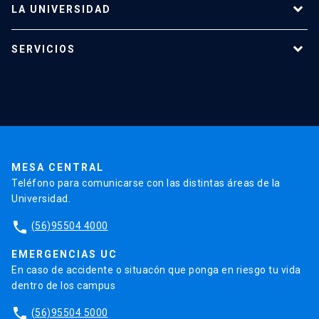
LA UNIVERSIDAD
Programas de estudio
SERVICIOS
Investigación
Red Salud UC
Extensión
Validación de Certificados
La Universidad
Pago de Matrículas
Código de Honor
Pago de Créditos
UC Transparente
Trabaja en la UC
Admisión
MESA CENTRAL
Teléfono para comunicarse con las distintas áreas de la
Universidad.
phone
(56)95504 4000
EMERGENCIAS UC
En caso de accidente o situacón que ponga en riesgo tu vida
dentro de los campus
phone
(56)95504 5000