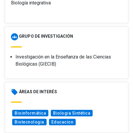
Biología integrativa
GRUPO DE INVESTIGACIÓN
groups
Investigación en la Enseñanza de las Ciencias
Biológicas (GIECIB)
local_offer
ÁREAS DE INTERÉS
Bioinformática
Biologia Sintética
Biotecnologia
Educacion