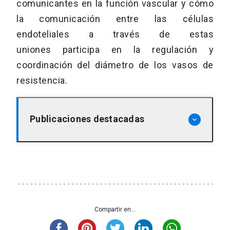
comunicantes en la función vascular y cómo
la comunicación entre las células
endoteliales a través de estas
uniones participa en la regulación y
coordinación del diámetro de los vasos de
resistencia.
Publicaciones destacadas
keyboard_arrow_down
Figueroa, X. F., & Duling, B. R. (2009).
Gap junctions in the control of
vascular function. Antioxidants &
Redox Signaling, 11(2), 251-266.
Compartir en...
Figueroa, X. F., Paul, D. L., Simon, A. M.,