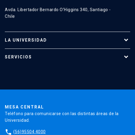
Avda. Libertador Bernardo O’Higgins 340, Santiago -
Chile
LA UNIVERSIDAD
Programas de estudio
SERVICIOS
Investigación
Red Salud UC
Extensión
Validación de Certificados
La Universidad
Pago de Matrículas
Código de Honor
Pago de Créditos
UC Transparente
Trabaja en la UC
Admisión
MESA CENTRAL
Teléfono para comunicarse con las distintas áreas de la
Universidad.
phone
(56)95504 4000