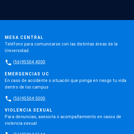
Validación de Certificados
La Universidad
Pago de Matrículas
Código de Honor
Pago de Créditos
UC Transparente
Trabaja en la UC
Admisión
MESA CENTRAL
Teléfono para comunicarse con las distintas áreas de la
Universidad.
phone
(56)95504 4000
EMERGENCIAS UC
En caso de accidente o situacón que ponga en riesgo tu vida
dentro de los campus
phone
(56)95504 5000
VIOLENCIA SEXUAL
Para denuncias, asesoría o acompañamiento en casos de
violencia sexual