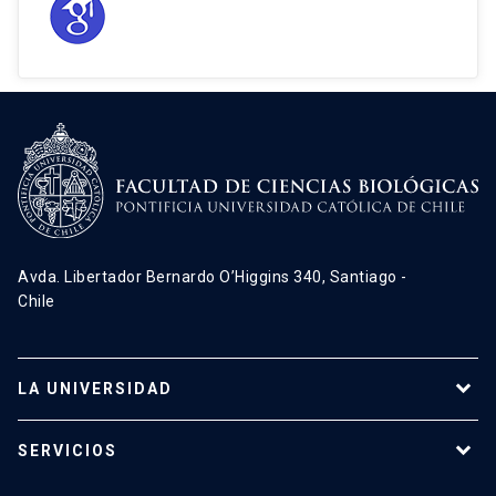
Avda. Libertador Bernardo O’Higgins 340, Santiago -
Chile
LA UNIVERSIDAD
Programas de estudio
SERVICIOS
Investigación
Red Salud UC
Extensión