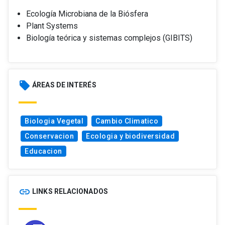
Ecología Microbiana de la Biósfera
Plant Systems
Biología teórica y sistemas complejos (GIBITS)
local_offer
ÁREAS DE INTERÉS
Biologia Vegetal
Cambio Climatico
Conservacion
Ecologia y biodiversidad
Educacion
link
LINKS RELACIONADOS