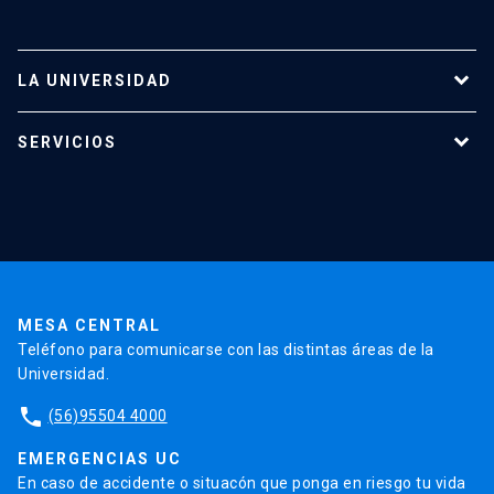
LA UNIVERSIDAD
Programas de estudio
SERVICIOS
Investigación
Red Salud UC
Extensión
Validación de Certificados
La Universidad
Pago de Matrículas
Código de Honor
Pago de Créditos
UC Transparente
Trabaja en la UC
Admisión
MESA CENTRAL
Teléfono para comunicarse con las distintas áreas de la
Universidad.
phone
(56)95504 4000
EMERGENCIAS UC
En caso de accidente o situacón que ponga en riesgo tu vida