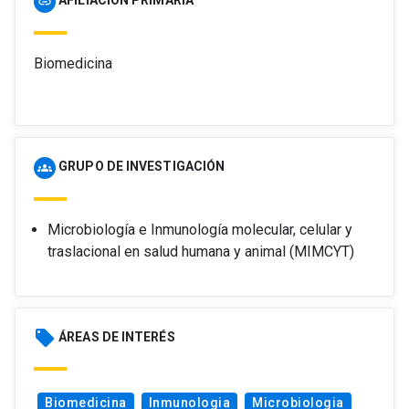
AFILIACIÓN PRIMARIA
link
Biomedicina
GRUPO DE INVESTIGACIÓN
groups
Microbiología e Inmunología molecular, celular y
traslacional en salud humana y animal (MIMCYT)
local_offer
ÁREAS DE INTERÉS
Biomedicina
Inmunologia
Microbiologia