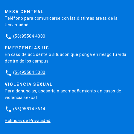
UC Transparente
Trabaja en la UC
Admisión
MESA CENTRAL
Teléfono para comunicarse con las distintas áreas de la
Universidad.
phone
(56)95504 4000
EMERGENCIAS UC
En caso de accidente o situacón que ponga en riesgo tu vida
dentro de los campus
phone
(56)95504 5000
VIOLENCIA SEXUAL
Para denuncias, asesoría o acompañamiento en casos de
violencia sexual
phone
(56)95814 5614
Políticas de Privacidad