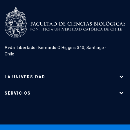
Avda. Libertador Bernardo O’Higgins 340, Santiago -
Chile
LA UNIVERSIDAD
Programas de estudio
SERVICIOS
Investigación
Red Salud UC
Extensión
Validación de Certificados
La Universidad
Pago de Matrículas
Código de Honor
Pago de Créditos