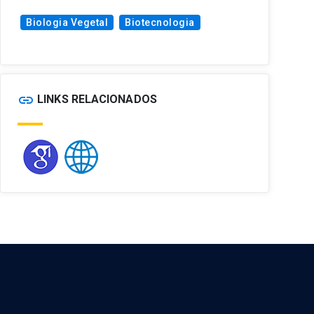
Biologia Vegetal
Biotecnologia
link
LINKS RELACIONADOS