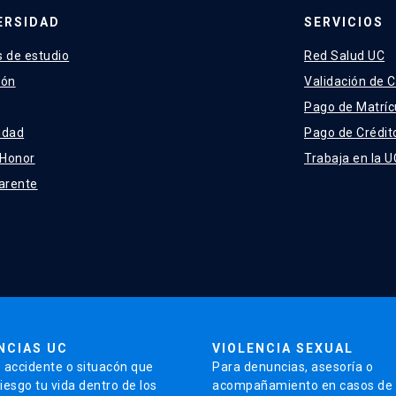
ERSIDAD
SERVICIOS
 de estudio
Red Salud UC
ión
Validación de C
Pago de Matríc
idad
Pago de Crédit
 Honor
Trabaja en la U
arente
NCIAS UC
VIOLENCIA SEXUAL
 accidente o situacón que
Para denuncias, asesoría o
iesgo tu vida dentro de los
acompañamiento en casos de v