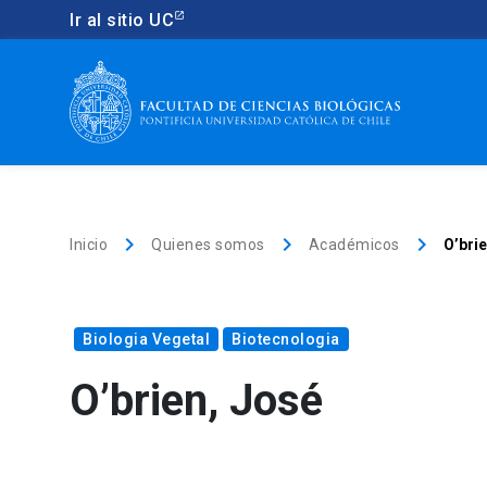
Ir al sitio UC
keyboard_arrow_right
keyboard_arrow_right
keyboard_arrow_right
Inicio
Quienes somos
Académicos
O’bri
Biologia Vegetal
Biotecnologia
O’brien, José