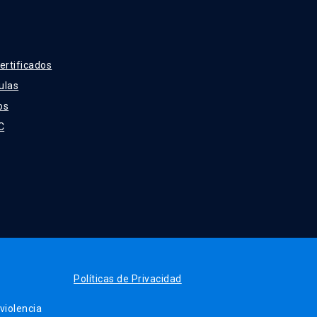
ertificados
ulas
os
C
Políticas de Privacidad
iolencia