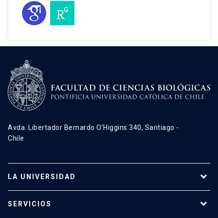
Rodriguez-Fernandez, M., Liao, Y., Li, Z.,
Corvalán, A. H., Armisén, R., Garrido, M.,
Quiñones, L. A., & Owen, G. I. (2021). A
case-control study of a combination
of single nucleotide polymorphisms
and clinical parameters to predict
clinically relevant toxicity associated
with fluoropyrimidine and platinum-
based chemotherapy in Gastric
Avda. Libertador Bernardo O’Higgins 340, Santiago -
Cancer. BMC Cancer, 21(1).
Chile
https://doi.org/10.1186/s12885-021-
08745-0
LA UNIVERSIDAD
Programas de estudio
SERVICIOS
Investigación