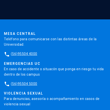
Red Salud UC
Extensión
Validación de Certificados
La Universidad
Pago de Matrículas
Código de Honor
Pago de Créditos
UC Transparente
Trabaja en la UC
Admisión
MESA CENTRAL
Teléfono para comunicarse con las distintas áreas de la
Universidad.
phone
(56)95504 4000
EMERGENCIAS UC
En caso de accidente o situacón que ponga en riesgo tu vida
dentro de los campus
phone
(56)95504 5000
VIOLENCIA SEXUAL
Para denuncias, asesoría o acompañamiento en casos de
violencia sexual