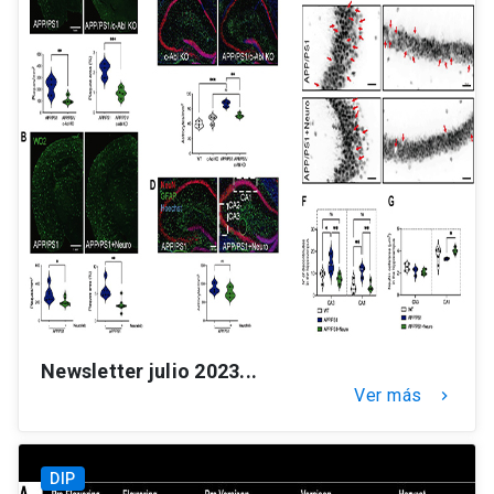
Newsletter julio 2023...
Ver más
keyboard_arrow_right
DIP