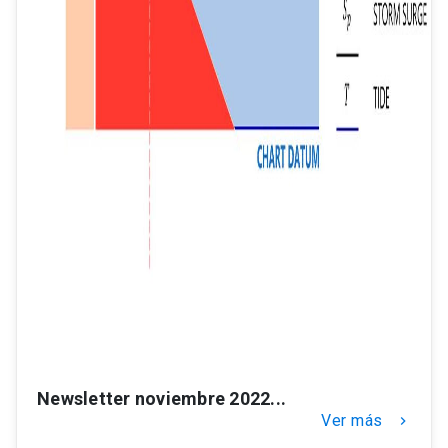
Newsletter noviembre 2022...
Ver más
keyboard_arrow_right