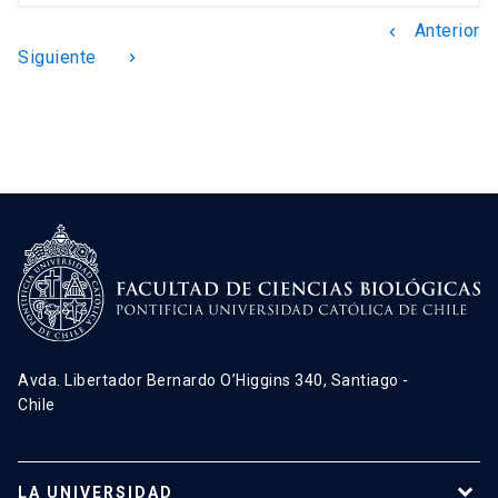
Anterior
keyboard_arrow_left
Siguiente
keyboard_arrow_right
Avda. Libertador Bernardo O’Higgins 340, Santiago -
Chile
LA UNIVERSIDAD