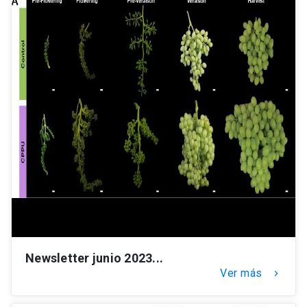
Newsletter junio 2023...
Ver más
keyboard_arrow_right