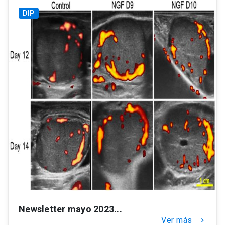
DIP
Newsletter mayo 2023...
Ver más
keyboard_arrow_right