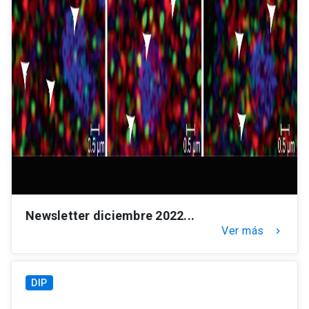
Newsletter diciembre 2022...
Ver más
keyboard_arrow_right
DIP