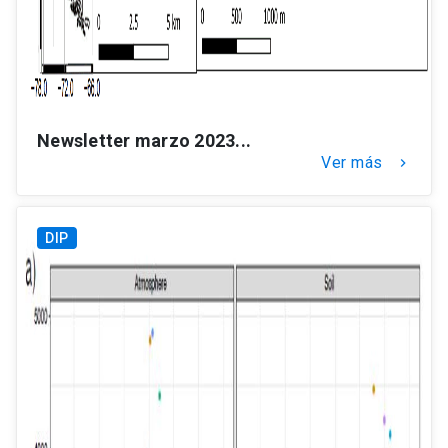
Newsletter marzo 2023...
Ver más
keyboard_arrow_right
DIP