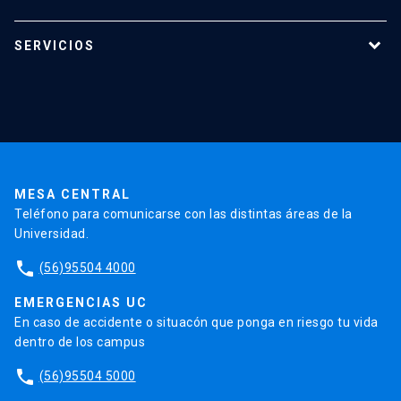
Programas de estudio
SERVICIOS
Investigación
Red Salud UC
Extensión
Validación de Certificados
La Universidad
Pago de Matrículas
Código de Honor
Pago de Créditos
UC Transparente
Trabaja en la UC
Admisión
MESA CENTRAL
Teléfono para comunicarse con las distintas áreas de la
Universidad.
phone
(56)95504 4000
EMERGENCIAS UC
En caso de accidente o situacón que ponga en riesgo tu vida
dentro de los campus
phone
(56)95504 5000