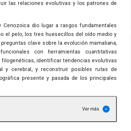
ruir las relaciones evolutivas y los patrones de
y Cenozoica dio lugar a rasgos fundamentales
el pelo, los tres huesecillos del oído medio y
r preguntas clave sobre la evolución mamaliana,
uncionales con herramientas cuantitativas
ilogenéticas, identificar tendencias evolutivas
 y cerebral, y reconstruir posibles rutas de
eográfica presente y pasada de los principales
Ver más
keyboard_arrow_down