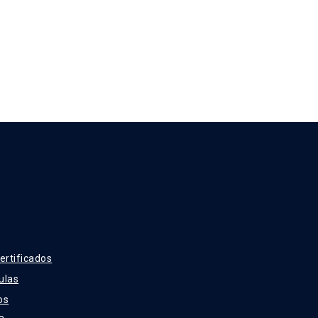
ertificados
ulas
os