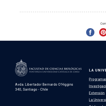
Püschel, H. P., Martinelli, A. G., Soto-Ac
A subantarctic reigitheriid and the evo
Mesozoic mammals. Proceedings of the
292(2052).
Comp
Püschel, H. P., Shelley, S. L., Williamson, T
(2024). A new dentition-based phyloge
‘archaic’ South American ungulates. Zo
zlae095.
Püschel, H. P., Bertrand, O. C., O’Reilly, 
Divergence-time estimates for hominin
LA UNIV
body mass trends in human evolution. 
Programas
Avda. Libertador Bernardo O’Higgins
Investigac
340, Santiago - Chile
Extensión
La Univers