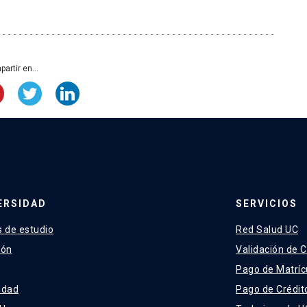
uña, S., Ortiz, H., Leppe, M., & Vargas, A. O. (2025).
lution of crushing teeth in these enigmatic
 Royal Society B: Biological Sciences,
artir en...
. E., Perini, F. A., Wible, J. R., & Brusatte, S. L.
ny of Litopterna (Mammalia: Placentalia) and
ological Journal of the Linnean Society, 202(1),
J. E., Bobe, R., & Püschel, T. A. (2021).
s provide insight into encephalization and
ERSIDAD
SERVICIOS
Nature ecology & evolution, 5(6), 808-819.
 de estudio
Red Salud UC
ión
Validación de C
Pago de Matríc
idad
Pago de Crédit