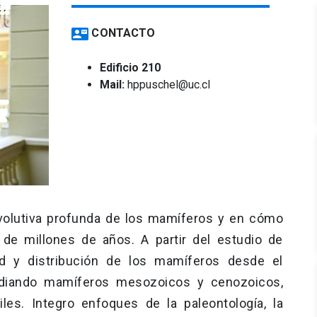
contact_mail
CONTACTO
Edificio 210
Mail:
hppuschel@uc.cl
 evolutiva profunda de los mamíferos y en cómo
 de millones de años. A partir del estudio de
dad y distribución de los mamíferos desde el
studiando mamíferos mesozoicos y cenozoicos,
es. Integro enfoques de la paleontología, la