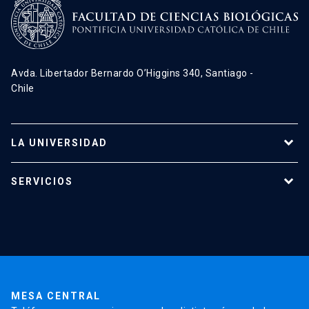
Avda. Libertador Bernardo O’Higgins 340, Santiago -
Chile
LA UNIVERSIDAD
Programas de estudio
SERVICIOS
Investigación
Red Salud UC
Extensión
Validación de Certificados
La Universidad
Pago de Matrículas
Código de Honor
Pago de Créditos
UC Transparente
Trabaja en la UC
Admisión
MESA CENTRAL