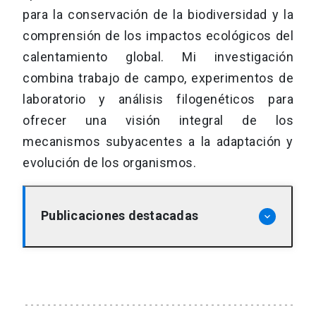
para la conservación de la biodiversidad y la
comprensión de los impactos ecológicos del
calentamiento global. Mi investigación
combina trabajo de campo, experimentos de
laboratorio y análisis filogenéticos para
ofrecer una visión integral de los
mecanismos subyacentes a la adaptación y
evolución de los organismos.
Publicaciones destacadas
keyboard_arrow_down
Rezende, E. L., Bozinovic, F., & Garland,
T. (2004). Climatic adaptation and the
evolution of maximum and basal rates