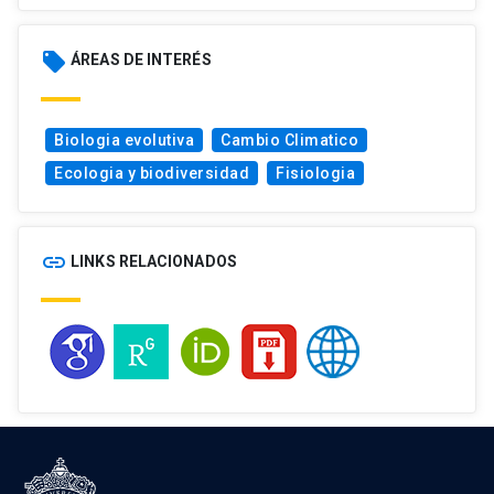
Nature Climate Change, 11, 58-63.
local_offer
ÁREAS DE INTERÉS
Biologia evolutiva
Cambio Climatico
Ecologia y biodiversidad
Fisiologia
link
LINKS RELACIONADOS