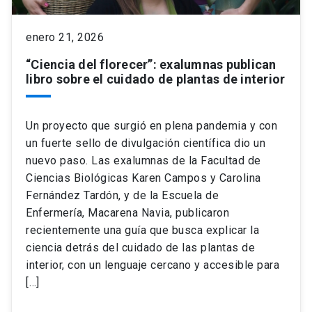
keyboard_arrow_down
Académicos
Dirección Investigación
Estudiantes
enero 21, 2026
“Ciencia del florecer”: exalumnas publican
Consejo de Facultad
Grupos de Investigación
Pregrado
Publicaciones
libro sobre el cuidado de plantas de interior
Secretaría Académica
Institutos y Centros
Postgrado
Contacto
Un proyecto que surgió en plena pandemia y con
un fuerte sello de divulgación científica dio un
Documentos FCB
FCB en el Territorio
Centro de Estudiantes
nuevo paso. Las exalumnas de la Facultad de
Ciencias Biológicas Karen Campos y Carolina
Fernández Tardón, y de la Escuela de
Redes Internacionales
Enfermería, Macarena Navia, publicaron
recientemente una guía que busca explicar la
ciencia detrás del cuidado de las plantas de
interior, con un lenguaje cercano y accesible para
[…]