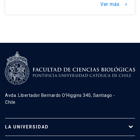
Ver más
keyboard_arrow_right
Avda. Libertador Bernardo O’Higgins 340, Santiago -
Chile
LA UNIVERSIDAD
Programas de estudio