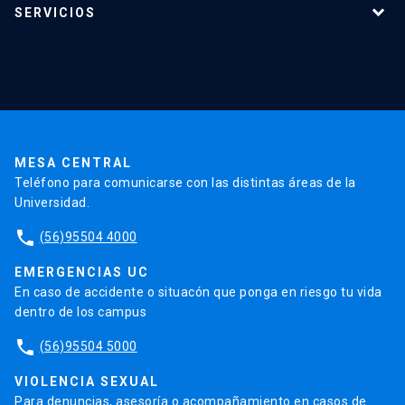
SERVICIOS
Investigación
Red Salud UC
Extensión
Validación de Certificados
La Universidad
Pago de Matrículas
Código de Honor
Pago de Créditos
UC Transparente
Trabaja en la UC
Admisión
MESA CENTRAL
Teléfono para comunicarse con las distintas áreas de la
Universidad.
phone
(56)95504 4000
EMERGENCIAS UC
En caso de accidente o situacón que ponga en riesgo tu vida
dentro de los campus
phone
(56)95504 5000
VIOLENCIA SEXUAL
Para denuncias, asesoría o acompañamiento en casos de