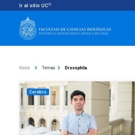
Ir al sitio UC
keyboard_arrow_right
keyboard_arrow_right
Inicio
Temas
Drosophila
Cerebro