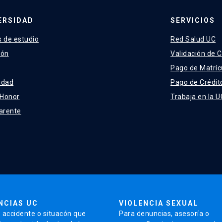
ERSIDAD
SERVICIOS
 de estudio
Red Salud UC
ión
Validación de C
Pago de Matríc
idad
Pago de Crédit
 Honor
Trabaja en la U
arente
NCIAS UC
VIOLENCIA SEXUAL
 accidente o situacón que
Para denuncias, asesoría o