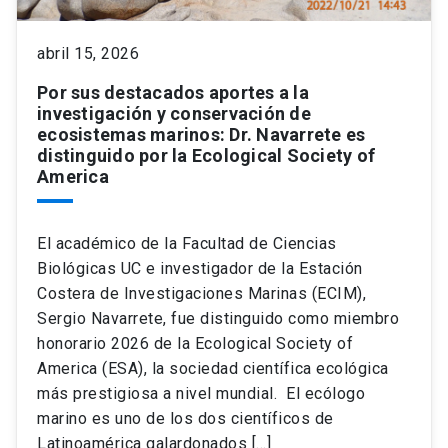
keyboard_arrow_down
Académicos
Dirección Investigación
Estudiantes
abril 15, 2026
Por sus destacados aportes a la
Consejo de Facultad
Grupos de Investigación
Pregrado
Publicaciones
investigación y conservación de
ecosistemas marinos: Dr. Navarrete es
distinguido por la Ecological Society of
Secretaría Académica
Institutos y Centros
Postgrado
Contacto
America
Documentos FCB
FCB en el Territorio
Centro de Estudiantes
El académico de la Facultad de Ciencias
Biológicas UC e investigador de la Estación
Redes Internacionales
Costera de Investigaciones Marinas (ECIM),
Sergio Navarrete, fue distinguido como miembro
honorario 2026 de la Ecological Society of
America (ESA), la sociedad científica ecológica
más prestigiosa a nivel mundial. El ecólogo
marino es uno de los dos científicos de
Latinoamérica galardonados […]