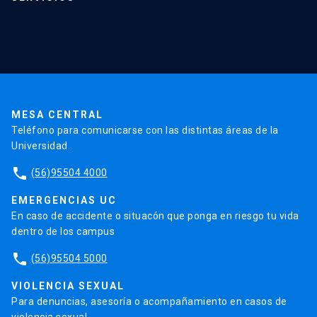
Investigación
Red Salud UC
Extensión
Validación de Certificados
La Universidad
Pago de Matrículas
Código de Honor
Pago de Créditos
UC Transparente
Trabaja en la UC
Admisión
MESA CENTRAL
Teléfono para comunicarse con las distintas áreas de la
Universidad.
phone
(56)95504 4000
EMERGENCIAS UC
En caso de accidente o situacón que ponga en riesgo tu vida
dentro de los campus
phone
(56)95504 5000
VIOLENCIA SEXUAL
Para denuncias, asesoría o acompañamiento en casos de