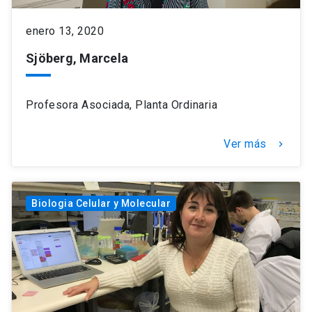
enero 13, 2020
Sjöberg, Marcela
Profesora Asociada, Planta Ordinaria
Ver más
keyboard_arrow_right
Biologia Celular y Molecular