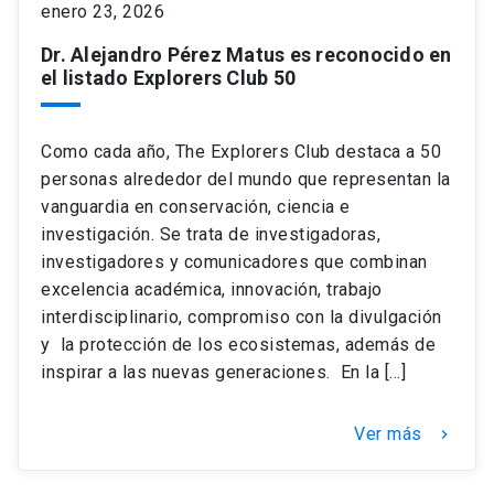
enero 23, 2026
Dr. Alejandro Pérez Matus es reconocido en
keyboard_arrow_down
Académicos
Dirección Investigación
Estudiantes
el listado Explorers Club 50
Consejo de Facultad
Grupos de Investigación
Pregrado
Publicaciones
Como cada año, The Explorers Club destaca a 50
personas alrededor del mundo que representan la
Secretaría Académica
Institutos y Centros
Postgrado
Contacto
vanguardia en conservación, ciencia e
investigación. Se trata de investigadoras,
Documentos FCB
FCB en el Territorio
Centro de Estudiantes
investigadores y comunicadores que combinan
excelencia académica, innovación, trabajo
Redes Internacionales
interdisciplinario, compromiso con la divulgación
y la protección de los ecosistemas, además de
inspirar a las nuevas generaciones. En la […]
Ver más
keyboard_arrow_right