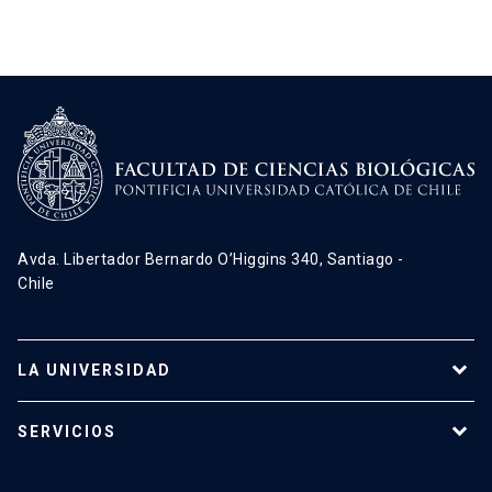
Avda. Libertador Bernardo O’Higgins 340, Santiago -
Chile
LA UNIVERSIDAD
Programas de estudio
SERVICIOS
Investigación
Red Salud UC
Extensión