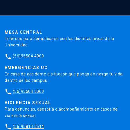
Validación de Certificados
La Universidad
Pago de Matrículas
Código de Honor
Pago de Créditos
UC Transparente
Trabaja en la UC
Admisión
MESA CENTRAL
Teléfono para comunicarse con las distintas áreas de la
Universidad.
phone
(56)95504 4000
EMERGENCIAS UC
En caso de accidente o situacón que ponga en riesgo tu vida
dentro de los campus
phone
(56)95504 5000
VIOLENCIA SEXUAL
Para denuncias, asesoría o acompañamiento en casos de
violencia sexual
phone
(56)95814 5614