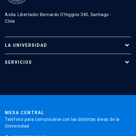
Avda. Libertador Bernardo O’Higgins 340, Santiago -
Chile
LA UNIVERSIDAD
Programas de estudio
SERVICIOS
Investigación
Red Salud UC
Extensión
Validación de Certificados
La Universidad
Pago de Matrículas
Código de Honor
Pago de Créditos
UC Transparente
Trabaja en la UC
Admisión
MESA CENTRAL
Teléfono para comunicarse con las distintas áreas de la
Universidad.