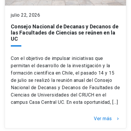
julio 22, 2026
keyboard_arrow_down
Académicos
Dirección Investigación
Estudiantes
Consejo Nacional de Decanas y Decanos de
las Facultades de Ciencias se reúnen en la
Consejo de Facultad
Grupos de Investigación
Pregrado
Publicaciones
UC
Secretaría Académica
Institutos y Centros
Postgrado
Contacto
Con el objetivo de impulsar iniciativas que
permitan el desarrollo de la investigación y la
Documentos FCB
FCB en el Territorio
Centro de Estudiantes
formación científica en Chile, el pasado 14 y 15
de julio se realizó la reunión anual del Consejo
Redes Internacionales
Nacional de Decanas y Decanos de Facultades de
Ciencias de Universidades del CRUCH en el
campus Casa Central UC. En esta oportunidad, […]
Ver más
keyboard_arrow_right