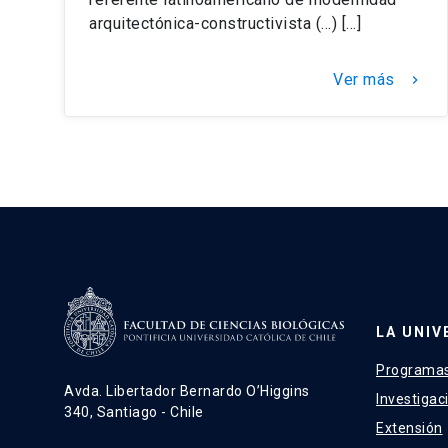
arquitectónica-constructivista (…) […]
Ver más
keyboard_arrow_right
LA UNIV
Programas
Avda. Libertador Bernardo O’Higgins
Investigac
340, Santiago - Chile
Extensión