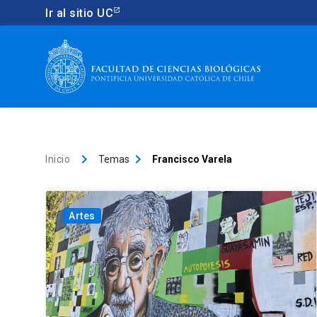
Ir al sitio UC
keyboard_arrow_right
keyboard_arrow_right
Inicio
Temas
Francisco Varela
Artes