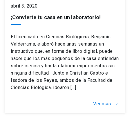
abril 3, 2020
keyboard_arrow_down
Académicos
Dirección Investigación
Estudiantes
¡Convierte tu casa en un laboratorio!
Consejo de Facultad
Grupos de Investigación
Pregrado
Publicaciones
El licenciado en Ciencias Biológicas, Benjamín
Valderrama, elaboró hace unas semanas un
Secretaría Académica
Institutos y Centros
Postgrado
Contacto
instructivo que, en forma de libro digital, puede
hacer que los más pequeños de la casa entiendan
Documentos FCB
FCB en el Territorio
Centro de Estudiantes
sobre ciencia y hasta elaborar experimentos sin
ninguna dificultad. Junto a Christian Castro e
Isadora de los Reyes, ambos de la Facultad de
Redes Internacionales
Ciencias Biológica, idearon […]
Ver más
keyboard_arrow_right