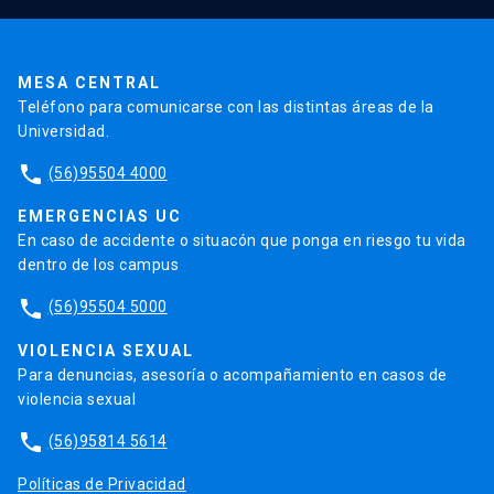
Pago de Matrículas
Código de Honor
Pago de Créditos
UC Transparente
Trabaja en la UC
Admisión
MESA CENTRAL
Teléfono para comunicarse con las distintas áreas de la
Universidad.
phone
(56)95504 4000
EMERGENCIAS UC
En caso de accidente o situacón que ponga en riesgo tu vida
dentro de los campus
phone
(56)95504 5000
VIOLENCIA SEXUAL
Para denuncias, asesoría o acompañamiento en casos de
violencia sexual
phone
(56)95814 5614
Políticas de Privacidad