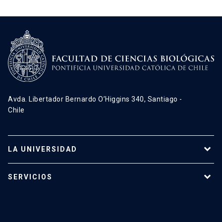
Avda. Libertador Bernardo O’Higgins 340, Santiago -
Chile
LA UNIVERSIDAD
Programas de estudio
SERVICIOS
Investigación
Red Salud UC
Extensión
Validación de Certificados
La Universidad