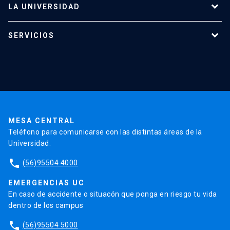
LA UNIVERSIDAD
keyboard_arrow_down
Programas de estudio
Académicos
Dirección Investigación
Estudiantes
SERVICIOS
Investigación
Red Salud UC
Extensión
Consejo de Facultad
Grupos de Investigación
Pregrado
Publicaciones
Validación de Certificados
La Universidad
Pago de Matrículas
Secretaría Académica
Institutos y Centros
Postgrado
Contacto
Código de Honor
Pago de Créditos
UC Transparente
Trabaja en la UC
Documentos FCB
FCB en el Territorio
Centro de Estudiantes
Admisión
MESA CENTRAL
Teléfono para comunicarse con las distintas áreas de la
Universidad.
Redes Internacionales
phone
(56)95504 4000
EMERGENCIAS UC
En caso de accidente o situacón que ponga en riesgo tu vida
dentro de los campus
phone
(56)95504 5000