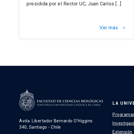
presidida por el Rector UC, Juan Carlos […]
Ver más
keyboard_arrow_right
LA UNIV
Programas
Avda. Libertador Bernardo O’Higgins
Investigac
340, Santiago - Chile
Extensión