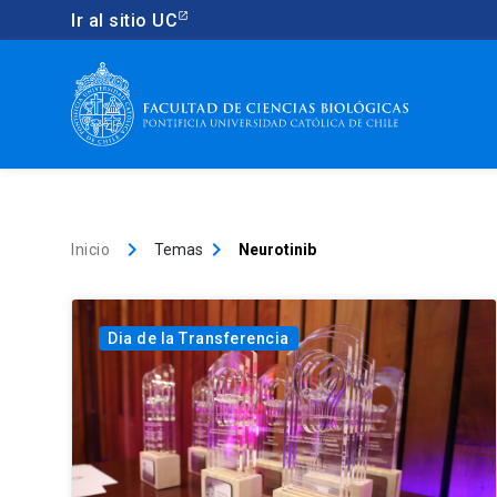
Ir al sitio UC
keyboard_arrow_right
keyboard_arrow_right
Inicio
Temas
Neurotinib
Dia de la Transferencia