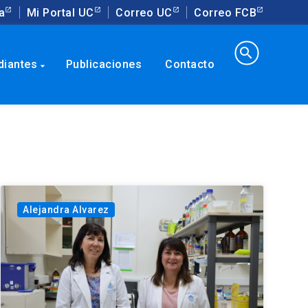
a
Mi Portal UC
Correo UC
Correo FCB
search
diantes
Publicaciones
Contacto
arrow_drop_down
Alejandra Alvarez