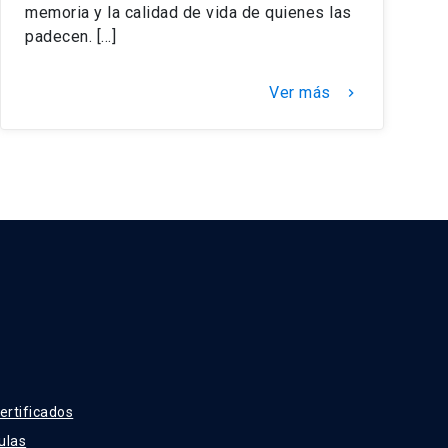
memoria y la calidad de vida de quienes las
padecen. […]
Ver más
keyboard_arrow_right
ertificados
ulas