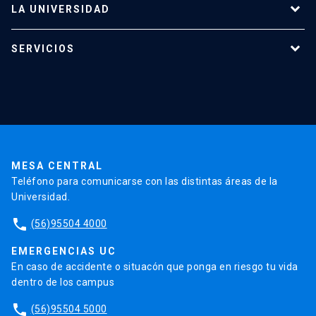
LA UNIVERSIDAD
keyboard_arrow_down
Programas de estudio
Académicos
Dirección Investigación
Estudiantes
SERVICIOS
Investigación
Red Salud UC
Extensión
Consejo de Facultad
Grupos de Investigación
Pregrado
Publicaciones
Validación de Certificados
La Universidad
Pago de Matrículas
Secretaría Académica
Institutos y Centros
Postgrado
Contacto
Código de Honor
Pago de Créditos
UC Transparente
Trabaja en la UC
Documentos FCB
FCB en el Territorio
Centro de Estudiantes
Admisión
MESA CENTRAL
Teléfono para comunicarse con las distintas áreas de la
Universidad.
Redes Internacionales
phone
(56)95504 4000
EMERGENCIAS UC
En caso de accidente o situacón que ponga en riesgo tu vida
dentro de los campus
phone
(56)95504 5000