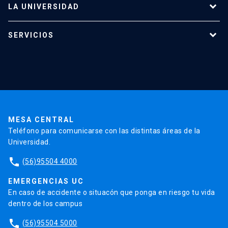
LA UNIVERSIDAD
keyboard_arrow_down
Programas de estudio
Académicos
Dirección Investigación
Estudiantes
SERVICIOS
Investigación
Red Salud UC
Extensión
Consejo de Facultad
Grupos de Investigación
Pregrado
Publicaciones
Validación de Certificados
La Universidad
Pago de Matrículas
Secretaría Académica
Institutos y Centros
Postgrado
Contacto
Código de Honor
Pago de Créditos
UC Transparente
Trabaja en la UC
Documentos FCB
FCB en el Territorio
Centro de Estudiantes
Admisión
MESA CENTRAL
Teléfono para comunicarse con las distintas áreas de la
Universidad.
Redes Internacionales
phone
(56)95504 4000
EMERGENCIAS UC
En caso de accidente o situacón que ponga en riesgo tu vida
dentro de los campus
phone
(56)95504 5000