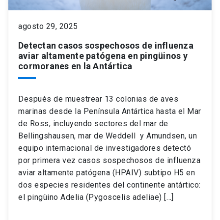
keyboard_arrow_down
Académicos
Dirección Investigación
Estudiantes
agosto 29, 2025
Detectan casos sospechosos de influenza
Consejo de Facultad
Grupos de Investigación
Pregrado
Publicaciones
aviar altamente patógena en pingüinos y
cormoranes en la Antártica
Secretaría Académica
Institutos y Centros
Postgrado
Contacto
Después de muestrear 13 colonias de aves
Documentos FCB
FCB en el Territorio
Centro de Estudiantes
marinas desde la Península Antártica hasta el Mar
de Ross, incluyendo sectores del mar de
Bellingshausen, mar de Weddell y Amundsen, un
Redes Internacionales
equipo internacional de investigadores detectó
por primera vez casos sospechosos de influenza
aviar altamente patógena (HPAIV) subtipo H5 en
dos especies residentes del continente antártico:
el pingüino Adelia (Pygoscelis adeliae) […]