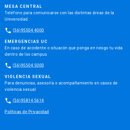
Trabaja en la UC
Admisión
MESA CENTRAL
Teléfono para comunicarse con las distintas áreas de la
Universidad.
phone
(56)95504 4000
EMERGENCIAS UC
En caso de accidente o situacón que ponga en riesgo tu vida
dentro de los campus
phone
(56)95504 5000
VIOLENCIA SEXUAL
Para denuncias, asesoría o acompañamiento en casos de
violencia sexual
phone
(56)95814 5614
Políticas de Privacidad