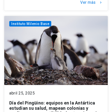
Ver más
keyboard_arrow_right
Instituto Milenio Base
abril 25, 2025
Día del Pingüino: equipos en la Antártica
estudian su salud, mapean colonias y