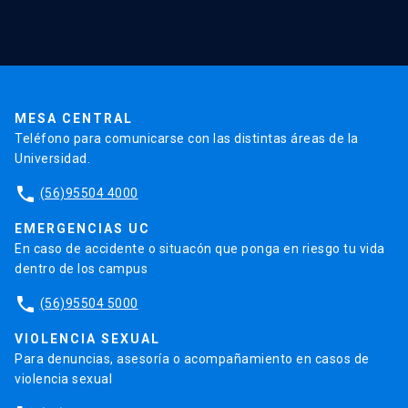
Red Salud UC
Extensión
Validación de Certificados
La Universidad
Pago de Matrículas
Código de Honor
Pago de Créditos
UC Transparente
Trabaja en la UC
Admisión
MESA CENTRAL
Teléfono para comunicarse con las distintas áreas de la
Universidad.
phone
(56)95504 4000
EMERGENCIAS UC
En caso de accidente o situacón que ponga en riesgo tu vida
dentro de los campus
phone
(56)95504 5000
VIOLENCIA SEXUAL
Para denuncias, asesoría o acompañamiento en casos de
violencia sexual