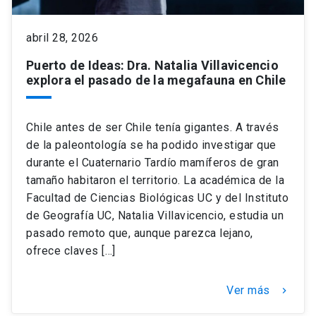
keyboard_arrow_down
Académicos
Dirección Investigación
Estudiantes
abril 28, 2026
Puerto de Ideas: Dra. Natalia Villavicencio
Consejo de Facultad
Grupos de Investigación
Pregrado
Publicaciones
explora el pasado de la megafauna en Chile
Secretaría Académica
Institutos y Centros
Postgrado
Contacto
Chile antes de ser Chile tenía gigantes. A través
de la paleontología se ha podido investigar que
Documentos FCB
FCB en el Territorio
Centro de Estudiantes
durante el Cuaternario Tardío mamíferos de gran
tamaño habitaron el territorio. La académica de la
Facultad de Ciencias Biológicas UC y del Instituto
Redes Internacionales
de Geografía UC, Natalia Villavicencio, estudia un
pasado remoto que, aunque parezca lejano,
ofrece claves […]
Ver más
keyboard_arrow_right