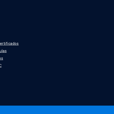
ertificados
ulas
os
C