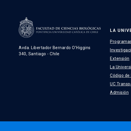
LA UNIV
Programas
Avda. Libertador Bernardo O’Higgins
Investigac
340, Santiago - Chile
Extensión
La Univers
Código de
UC Transp
Admisión