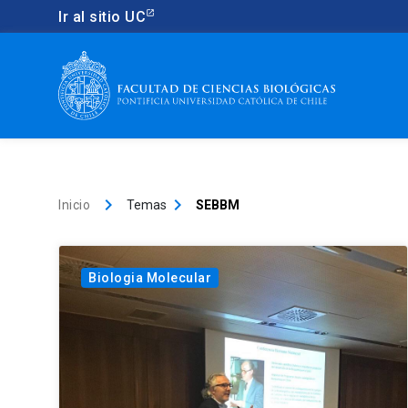
Ir al sitio UC
keyboard_arrow_right
keyboard_arrow_right
Inicio
Temas
SEBBM
Biologia Molecular