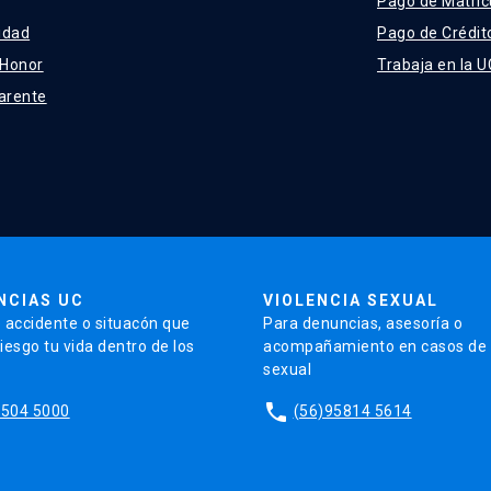
Pago de Matríc
idad
Pago de Crédit
 Honor
Trabaja en la U
arente
NCIAS UC
VIOLENCIA SEXUAL
 accidente o situacón que
Para denuncias, asesoría o
iesgo tu vida dentro de los
acompañamiento en casos de v
sexual
phone
5504 5000
(56)95814 5614