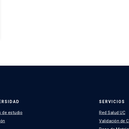
ERSIDAD
SERVICIOS
 de estudio
Red Salud UC
ión
Validación de C