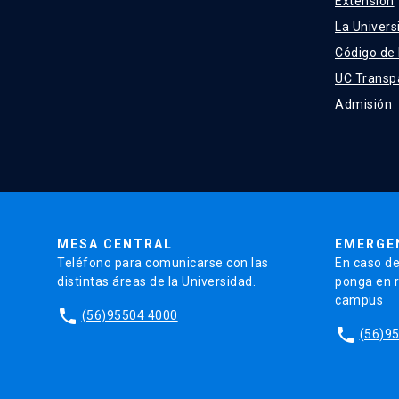
Extensión
La Univers
Código de
UC Transp
Admisión
MESA CENTRAL
EMERGE
Teléfono para comunicarse con las
En caso de
distintas áreas de la Universidad.
ponga en r
campus
phone
(56)95504 4000
phone
(56)9