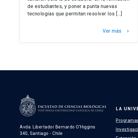
de estudiantes, y poner a punta nuevas
tecnologías que permitan resolver los […]
Ver más
keyboard_arrow_right
LA UNIV
Programas
Avda. Libertador Bernardo O’Higgins
Investigac
340, Santiago - Chile