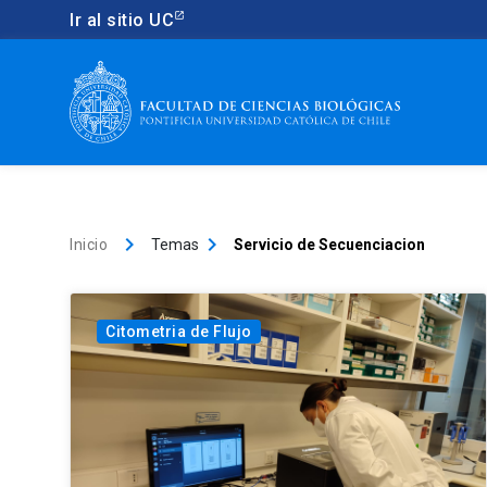
Ir al sitio UC
keyboard_arrow_right
keyboard_arrow_right
Inicio
Temas
Servicio de Secuenciacion
Citometria de Flujo