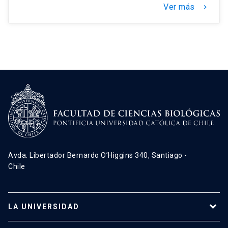
Ver más
keyboard_arrow_right
Avda. Libertador Bernardo O’Higgins 340, Santiago -
Chile
LA UNIVERSIDAD
Programas de estudio