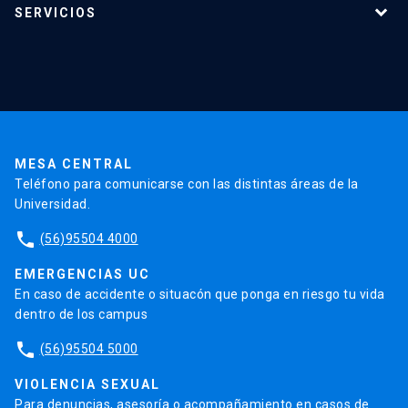
SERVICIOS
Investigación
Red Salud UC
Extensión
Validación de Certificados
La Universidad
Pago de Matrículas
Código de Honor
Pago de Créditos
UC Transparente
Trabaja en la UC
Admisión
MESA CENTRAL
Teléfono para comunicarse con las distintas áreas de la
Universidad.
phone
(56)95504 4000
EMERGENCIAS UC
En caso de accidente o situacón que ponga en riesgo tu vida
dentro de los campus
phone
(56)95504 5000
VIOLENCIA SEXUAL
Para denuncias, asesoría o acompañamiento en casos de