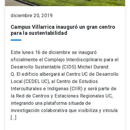
keyboard_arrow_down
Académicos
Dirección Investigación
Estudiantes
diciembre 20, 2019
Campus Villarrica inauguró un gran centro
Consejo de Facultad
Grupos de Investigación
Pregrado
Publicaciones
para la sustentabilidad
Secretaría Académica
Institutos y Centros
Postgrado
Contacto
Este lunes 16 de diciembre se inauguró
oficialmente el Complejo Interdisciplinario para el
Documentos FCB
FCB en el Territorio
Centro de Estudiantes
Desarrollo Sustentable (CIDS) Michel Durand
Q. El edificio albergará al Centro UC de Desarrollo
Local (CEDEL UC), al Centro de Estudios
Redes Internacionales
Interculturales e Indígenas (CIIR) y será parte de
la Red de Centros y Estaciones Regionales UC,
integrando una plataforma situada de
investigación colaborativa que visibiliza y vincula
[…]