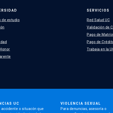
ERSIDAD
SERVICIOS
 de estudio
Red Salud UC
ión
Validación de C
Pago de Matríc
idad
Pago de Crédit
 Honor
Trabaja en la U
arente
NCIAS UC
VIOLENCIA SEXUAL
 accidente o situacón que
Para denuncias, asesoría o