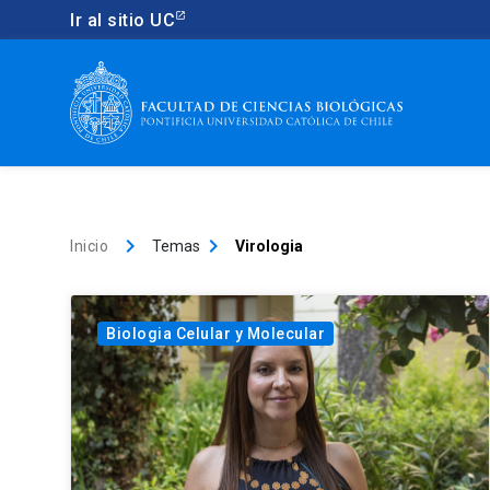
Ir al sitio UC
keyboard_arrow_right
keyboard_arrow_right
Inicio
Temas
Virologia
Biologia Celular y Molecular