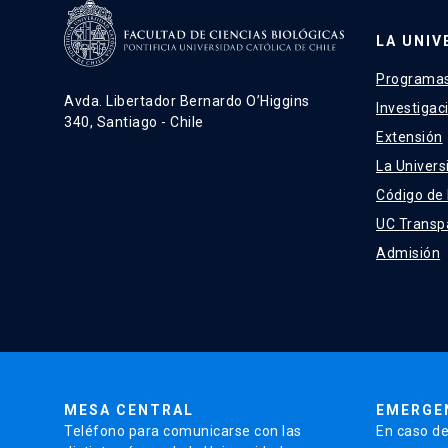
LA UNIV
Programas
Avda. Libertador Bernardo O’Higgins
Investigac
340, Santiago - Chile
Extensión
La Univers
Código de
UC Transp
Admisión
MESA CENTRAL
EMERGE
Teléfono para comunicarse con las
En caso de