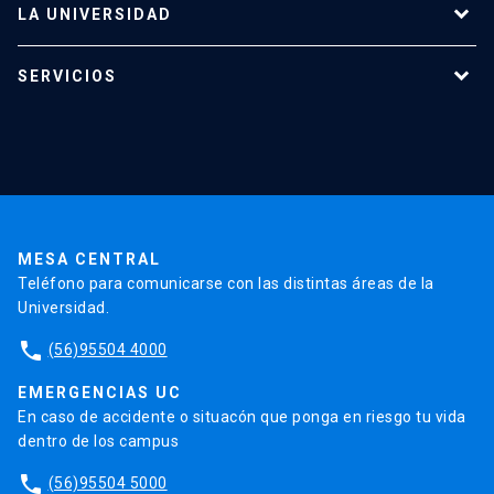
LA UNIVERSIDAD
keyboard_arrow_down
Programas de estudio
Académicos
Dirección Investigación
Estudiantes
SERVICIOS
Investigación
Red Salud UC
Extensión
Consejo de Facultad
Grupos de Investigación
Pregrado
Publicaciones
Validación de Certificados
La Universidad
Pago de Matrículas
Secretaría Académica
Institutos y Centros
Postgrado
Contacto
Código de Honor
Pago de Créditos
UC Transparente
Trabaja en la UC
Documentos FCB
FCB en el Territorio
Centro de Estudiantes
Admisión
MESA CENTRAL
Teléfono para comunicarse con las distintas áreas de la
Universidad.
Redes Internacionales
phone
(56)95504 4000
EMERGENCIAS UC
En caso de accidente o situacón que ponga en riesgo tu vida
dentro de los campus
phone
(56)95504 5000