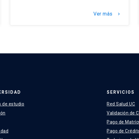
Ver más
keyboard_arrow_right
ERSIDAD
SERVICIOS
 de estudio
Red Salud UC
ión
Validación de C
Pago de Matríc
idad
Pago de Crédit