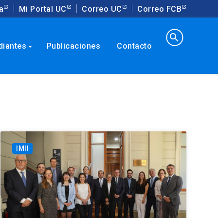
a
Mi Portal UC
Correo UC
Correo FCB
search
diantes
Publicaciones
Contacto
arrow_drop_down
IMII