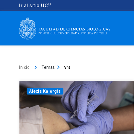
Ir al sitio UC
keyboard_arrow_right
keyboard_arrow_right
Inicio
Temas
vrs
Alexis Kalergis