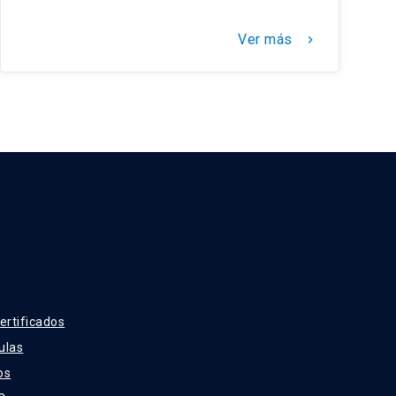
Ver más
keyboard_arrow_right
ertificados
ulas
os