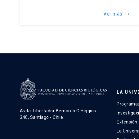
Ver más
keyboard_arrow_right
LA UNIV
Programas
Avda. Libertador Bernardo O’Higgins
Investigac
340, Santiago - Chile
Extensión
La Univers