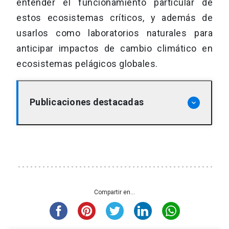
entender el funcionamiento particular de
estos ecosistemas críticos, y además de
usarlos como laboratorios naturales para
anticipar impactos de cambio climático en
ecosistemas pelágicos globales.
Publicaciones destacadas
keyboard_arrow_down
Von Dassow, P., Ogata, H., Probert, I.,
Wincker, P., Da Silva, C., Audic, S.,
Claverie, J. M., & de Vargas, C. (2009).
Transcriptome analysis of functional
Compartir en...
differentiation between haploid and
diploid cells of Emiliania huxleyi, a